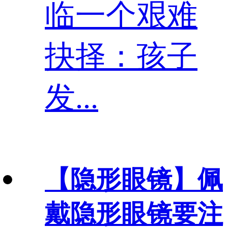
临一个艰难
抉择：孩子
发...
【隐形眼镜】
佩
戴隐形眼镜要注