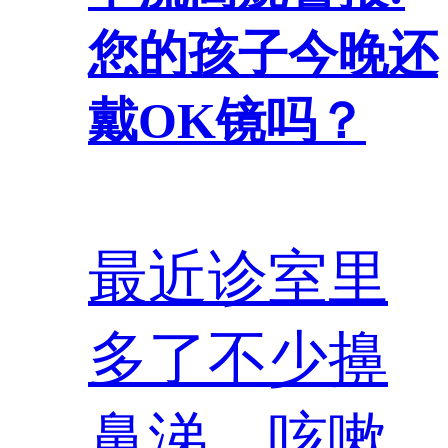
您的孩子今晚还
戴OK镜吗？
最近诊室里
多了不少擤
鼻涕、咳嗽