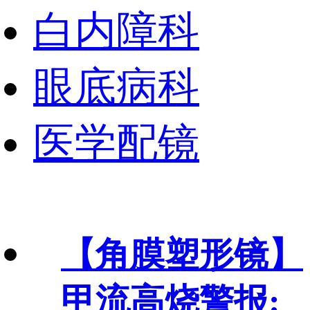
白内障科
眼底病科
医学配镜
【角膜塑形镜】
甲流高烧警报: