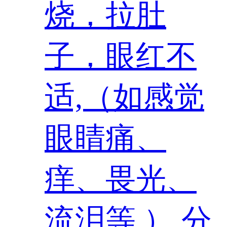
烧，拉肚
子，眼红不
适,（如感觉
眼睛痛、
痒、畏光、
流泪等 ）,分