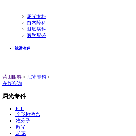
屈光专科
白内障科
眼底病科
医学配镜
就医流程
莆田眼科
>
屈光专科
>
在线咨询
屈光专科
ICL
全飞秒激光
准分子
散光
老花