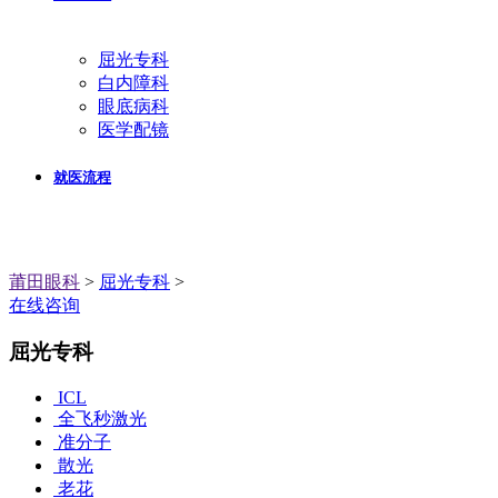
屈光专科
白内障科
眼底病科
医学配镜
就医流程
莆田眼科
>
屈光专科
>
在线咨询
屈光专科
ICL
全飞秒激光
准分子
散光
老花