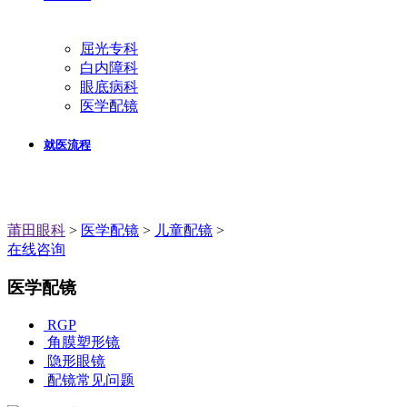
屈光专科
白内障科
眼底病科
医学配镜
就医流程
莆田眼科
>
医学配镜
>
儿童配镜
>
在线咨询
医学配镜
RGP
角膜塑形镜
隐形眼镜
配镜常见问题