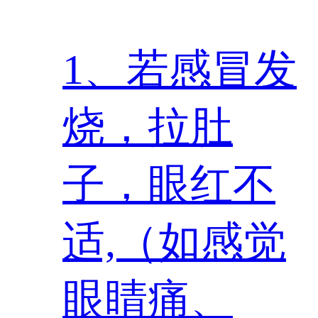
1、若感冒发
烧，拉肚
子，眼红不
适,（如感觉
眼睛痛、