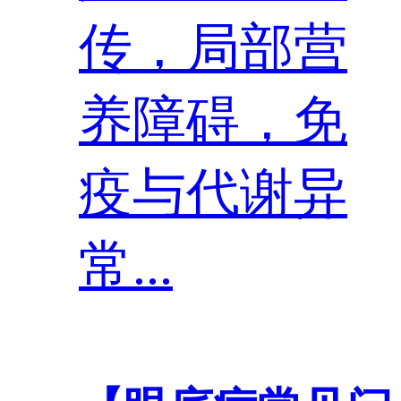
传，局部营
养障碍，免
疫与代谢异
常...