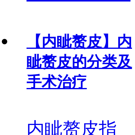
【内眦赘皮】
内
眦赘皮的分类及
手术治疗
内眦赘皮指