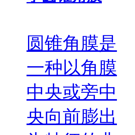
圆锥角膜是
一种以角膜
中央或旁中
央向前膨出